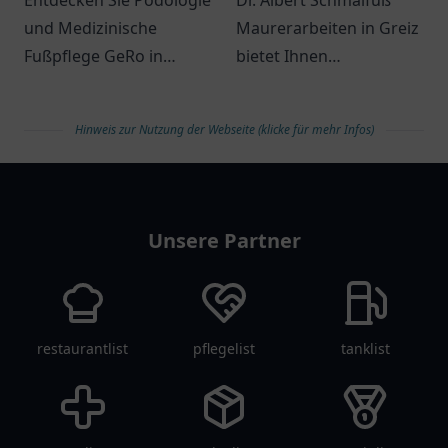
GeRo
Entdecken Sie Podologie
Dr. Albert Schmalfuß
und Medizinische
Maurerarbeiten in Greiz
Fußpflege GeRo in
bietet Ihnen
Rhauderfehn.
professionellen Service
Professionelle Fußpflege
für Bauprojekte,
Hinweis zur Nutzung der Webseite (klicke für mehr Infos)
für Ihre Gesundheit.
Renovierungen und
Sanierungen.
arztlist
Unsere Partner
restaurantlist
pflegelist
tanklist