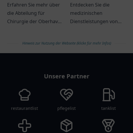
Orthopädie, Unfall-,
Erfahren Sie mehr über
Entdecken Sie die
Hand- und
die Abteilung für
medizinischen
Wiederherstellungschirurgie
Chirurgie der Oberhavel
Dienstleistungen von
| Oberhavel Klinik
Klinik Hennigsdorf.
Frau Dr. med. Regina
Hennigsdorf
Professionelle
Adam in Kassel und
Hinweis zur Nutzung der Webseite (klicke für mehr Infos)
Behandlung in
genießen Sie
Orthopädie und
persönliche Betreuung.
arztlist
Unfallchirurgie.
Unsere Partner
restaurantlist
pflegelist
tanklist