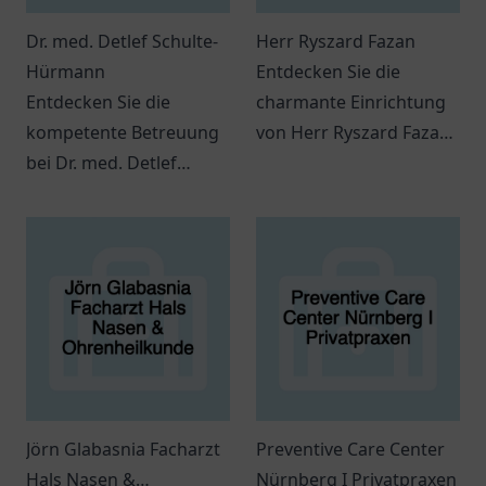
Dr. med. Detlef Schulte-
Herr Ryszard Fazan
Hürmann
Entdecken Sie die
Entdecken Sie die
charmante Einrichtung
kompetente Betreuung
von Herr Ryszard Fazan
bei Dr. med. Detlef
in Wipperfürth, wo eine
Schulte-Hürmann in
einladende Atmosphäre
Wiesbaden. Facharzt für
und individuelle
venöse Erkrankungen
Angebote auf Sie warten
mit persönlichem
könnten.
Ansatz.
Jörn Glabasnia Facharzt
Preventive Care Center
Hals Nasen &
Nürnberg I Privatpraxen