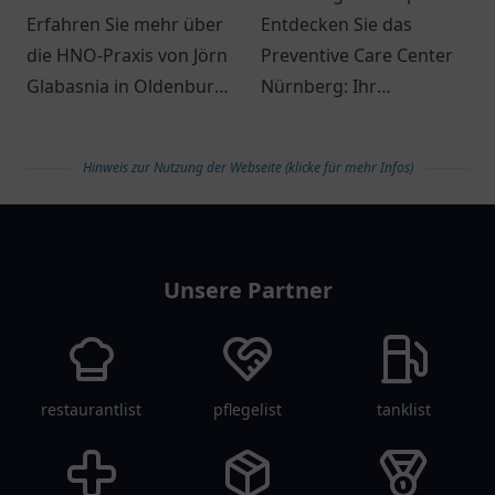
Ohrenheilkunde
Erfahren Sie mehr über
Entdecken Sie das
die HNO-Praxis von Jörn
Preventive Care Center
Glabasnia in Oldenburg
Nürnberg: Ihr
und welche Leistungen
Ansprechpartner für
dort angeboten werden
individuelle
Hinweis zur Nutzung der Webseite (klicke für mehr Infos)
können.
Gesundheitsdienstleistung
und präventive
arztlist
Maßnahmen.
Unsere Partner
restaurantlist
pflegelist
tanklist