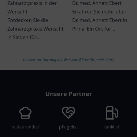
Zahnarztpraxis in der
Dr. med. Annett Ebert
Wenscht
Erfahren Sie mehr über
Entdecken Sie die
Dr. med. Annett Ebert in
Zahnarztpraxis Wenscht
Pirna: Ein Ort für
in Siegen für
Gesundheitsversorgung
professionelle
mit freundlichem Team
Zahnmedizin und
und interessanter
Hinweis zur Nutzung der Webseite (klicke für mehr Infos)
individuelle Betreuung –
Atmosphäre.
Ihr Lächeln ist uns
arztlist
wichtig!
Unsere Partner
restaurantlist
pflegelist
tanklist