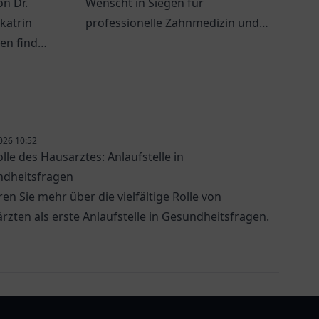
on Dr.
Wenscht in Siegen für
katrin
professionelle Zahnmedizin und
ten finden
individuelle Betreuung – Ihr Lächeln
sche
ist uns wichtig!
026 10:52
olle des Hausarztes: Anlaufstelle in
dheitsfragen
ren Sie mehr über die vielfältige Rolle von
rzten als erste Anlaufstelle in Gesundheitsfragen.