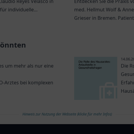
Claudio Reyes Velasco in
Entdecken Sie die Praxis v
für individuelle
med. Hellmut Wolf & Anne
itsversorgung.
Grieser in Bremen. Patien
hier individuelle medizini
Betreuung.
 könnten
14.06.2
s um mehr als nur eine
Die R
Gesun
NO-Arztes bei komplexen
Erfah
Hausä
Hinweis zur Nutzung der Webseite (klicke für mehr Infos)