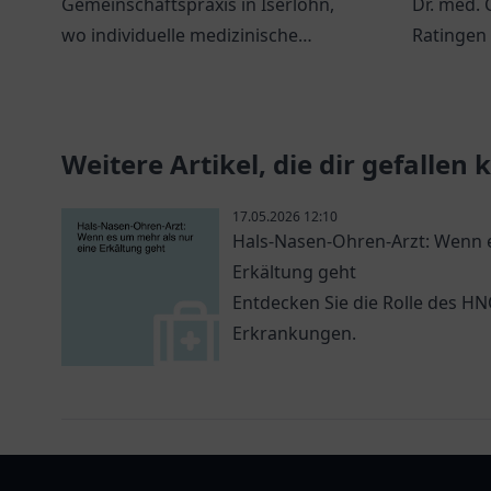
Gemeinschaftspraxis in Iserlohn,
Dr. med. 
wo individuelle medizinische
Ratingen 
Betreuung und ein freundliches
Gesundhe
Team auf Sie warten.
Weitere Artikel, die dir gefallen
17.05.2026 12:10
Hals-Nasen-Ohren-Arzt: Wenn e
Erkältung geht
Entdecken Sie die Rolle des H
Erkrankungen.
arztlist