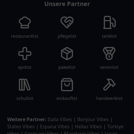
Unsere Partner
restaurantlist
pflegelist
tanklist
apolist
paketlist
vereinlist
schullist
einkauflist
handwerklist
Weitere Partner:
Italia Vibes
|
Bonjour Vibes
|
States Vibes
|
Espana Vibes
|
Hellas Vibes
|
Türkiye
Vibes
|
Germany Vibes
|
Mandarin Vibes
|
Japan