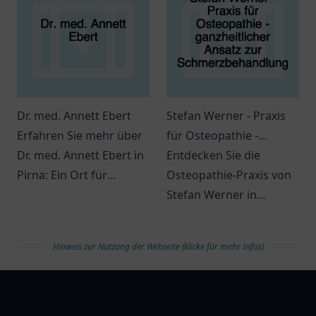
Ihr Lächeln ist uns
wichtig!
Dr. med. Annett Ebert
Stefan Werner - Praxis
Erfahren Sie mehr über
für Osteopathie -
Dr. med. Annett Ebert in
ganzheitlicher Ansatz
Entdecken Sie die
Pirna: Ein Ort für
zur Schmerzbehandlung
Osteopathie-Praxis von
Gesundheitsversorgung
Stefan Werner in
mit freundlichem Team
Wipperfürth für eine
und interessanter
ganzheitliche
Hinweis zur Nutzung der Webseite (klicke für mehr Infos)
Atmosphäre.
Schmerzbehandlung
und Unterstützung
arztlist
Ihres Wohlbefindens.