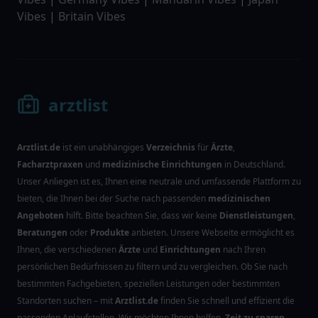
Vibes
|
Britain Vibes
arztlist
Arztlist.de
ist ein unabhängiges
Verzeichnis
für
Ärzte
,
Facharztpraxen
und
medizinische Einrichtungen
in Deutschland.
Unser Anliegen ist es, Ihnen eine neutrale und umfassende Plattform zu
bieten, die Ihnen bei der Suche nach passenden
medizinischen
Angeboten
hilft. Bitte beachten Sie, dass wir keine
Dienstleistungen
,
Beratungen
oder
Produkte
anbieten. Unsere Webseite ermöglicht es
Ihnen, die verschiedenen
Ärzte
und
Einrichtungen
nach Ihren
persönlichen Bedürfnissen zu filtern und zu vergleichen. Ob Sie nach
bestimmten Fachgebieten, speziellen Leistungen oder bestimmten
Standorten suchen – mit
Arztlist.de
finden Sie schnell und effizient die
passenden Anlaufstellen. Wir möchten Ihnen helfen,
Zeit zu sparen