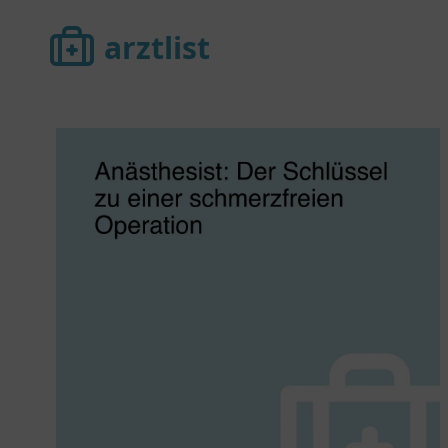
arztlist
arztlist