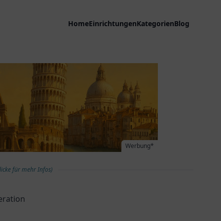
Home
Einrichtungen
Kategorien
Blog
Werbung*
licke für mehr Infos)
eration