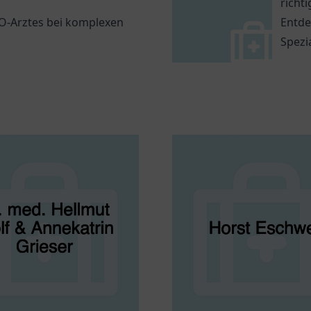
richti
NO-Arztes bei komplexen
Entde
Spezi
gesun